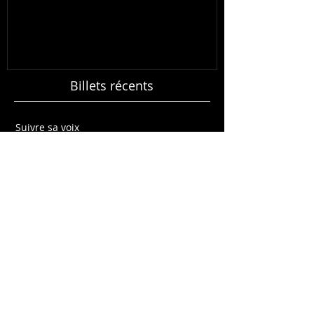
Bienvenue!
Billets récents
Suivre sa voix
En inspirer un autre
Créations de bois flotté