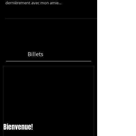
Un artiste peintre autochtone de renom, Ernest
Dominique, a été inspiré d'une photo que j'ai faite
dernièrement avec mon amie...
Billets